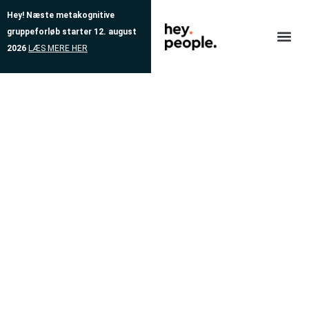
Hey!
Næste metakognitive
gruppeforløb starter 12. august
2026
LÆS MERE HER
Behandlinger
Vores me
Tilmeld d