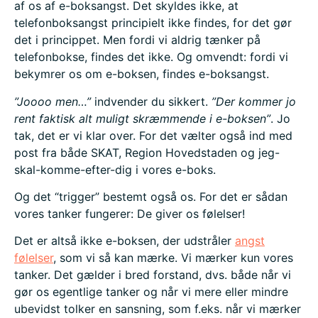
af os af e-boksangst. Det skyldes ikke, at
telefonboksangst principielt ikke findes, for det gør
det i princippet. Men fordi vi aldrig tænker på
telefonbokse, findes det ikke. Og omvendt: fordi vi
bekymrer os om e-boksen, findes e-boksangst.
”Joooo men…”
indvender du sikkert.
”Der kommer jo
rent faktisk alt muligt skræmmende i e-boksen”
. Jo
tak, det er vi klar over. For det vælter også ind med
post fra både SKAT, Region Hovedstaden og jeg-
skal-komme-efter-dig i vores e-boks.
Og det “trigger” bestemt også os. For det er sådan
vores tanker fungerer: De giver os følelser!
Det er altså ikke e-boksen, der udstråler
angst
følelser
, som vi så kan mærke. Vi mærker kun vores
tanker. Det gælder i bred forstand, dvs. både når vi
gør os egentlige tanker og når vi mere eller mindre
ubevidst tolker en sansning, som f.eks. når vi mærker